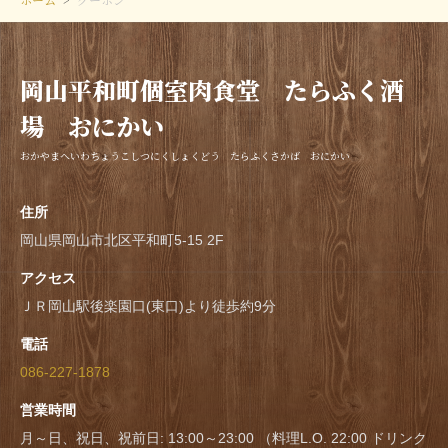
岡山平和町個室肉食堂 たらふく酒
場 おにかい
おかやまへいわちょうこしつにくしょくどう たらふくさかば おにかい
住所
岡山県岡山市北区平和町5-15 2F
アクセス
ＪＲ岡山駅後楽園口(東口)より徒歩約9分
電話
086-227-1878
営業時間
月～日、祝日、祝前日: 13:00～23:00 （料理L.O. 22:00 ドリンク