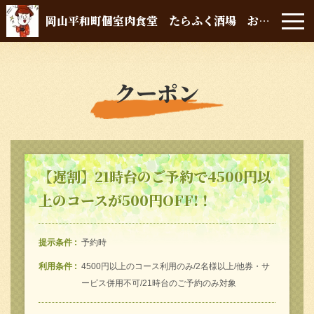
岡山平和町個室肉食堂 たらふく酒場 おにかい
クーポン
【遅割】21時台のご予約で4500円以
上のコースが500円OFF!！
提示条件
予約時
利用条件
4500円以上のコース利用のみ/2名様以上/他券・サ
ービス併用不可/21時台のご予約のみ対象