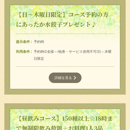
この店舗情報をシェアする
【日～木曜日限定】コース予約の方
クーポン | 岡山平和町個室肉食堂 たらふく酒場 おにか
にあったか水餃子プレゼント♪
い
岡山県岡山市北区平和町5-15 2F
https://onikaiokayama.owst.jp/coupons
提示条件
予約時
利用条件
予約時/2名様～/他券・サービス併用不可/日～木曜
お店情報をコピー
日限定
詳細を見る
閉じる
【昼飲みコース】150種以上☆18時ま
で無制限飲み放題＋お料理1人3品